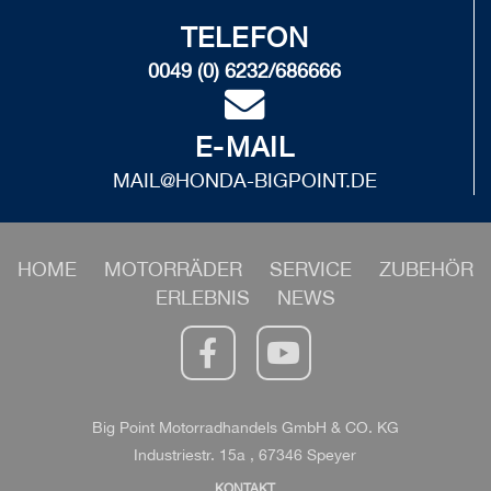
TELEFON
0049 (0) 6232/686666
E-MAIL
MAIL@HONDA-BIGPOINT.DE
HOME
MOTORRÄDER
SERVICE
ZUBEHÖR
ERLEBNIS
NEWS
Big Point Motorradhandels GmbH & CO. KG
Industriestr. 15a , 67346 Speyer
KONTAKT